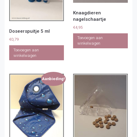
Knaagdieren
nagelschaartje
€
4,95
Doseerspuitje 5 ml
Toevoegen aan
€
0,79
winkelwagen
Toevoegen aan
winkelwagen
Aanbieding!