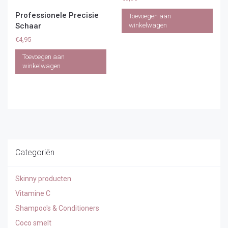
Professionele Precisie
Toevoegen aan
Schaar
winkelwagen
€
4,95
Toevoegen aan
winkelwagen
Categoriën
Skinny producten
Vitamine C
Shampoo's & Conditioners
Coco smelt