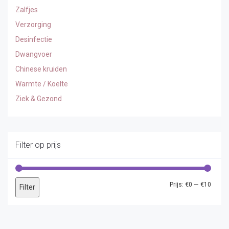
Zalfjes
Verzorging
Desinfectie
Dwangvoer
Chinese kruiden
Warmte / Koelte
Ziek & Gezond
Filter op prijs
Min.
Max.
Prijs:
€0
—
€10
Filter
prijs
prijs