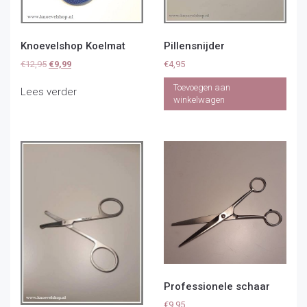
Knoevelshop Koelmat
Pillensnijder
Oorspronkelijke
Huidige
€
12,95
€
9,99
€
4,95
prijs
prijs
Toevoegen aan
was:
is:
Lees verder
winkelwagen
€12,95.
€9,99.
Professionele schaar
€
9,95