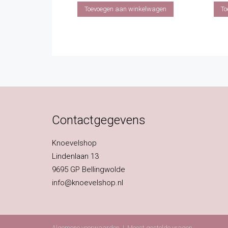
Toevoegen aan winkelwagen
To
Contactgegevens
Knoevelshop
Lindenlaan 13
9695 GP Bellingwolde
info@knoevelshop.nl
Algemene voorwaarden
|
Meest gestelde vragen