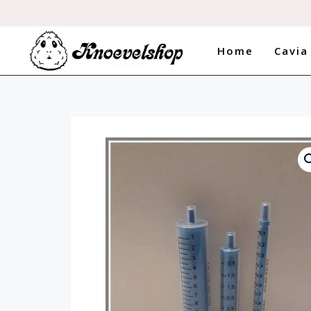

Voor 17uur b
Home
Cavia