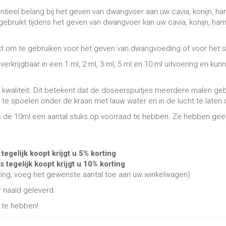
tieel belang bij het geven van dwangvoer aan uw cavia, konijn, ha
ebruikt tijdens het geven van dwangvoer kan uw cavia, konijn, ham
ikt om te gebruiken voor het geven van dwangvoeding of voor het 
erkrijgbaar in een 1 ml, 2 ml, 3 ml, 5 ml en 10 ml uitvoering en ku
kwaliteit. Dit betekent dat de doseerspuitjes meerdere malen geb
f te spoelen onder de kraan met lauw water en in de lucht te laten
als de 10ml een aantal stuks op voorraad te hebben. Ze hebben g
egelijk koopt krijgt u 5% korting
tegelijk koopt krijgt u 10% korting
ing, voeg het gewenste aantal toe aan uw winkelwagen)
 naald geleverd.
s te hebben!