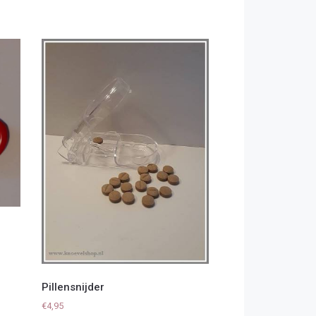
Pillensnijder
€
4,95