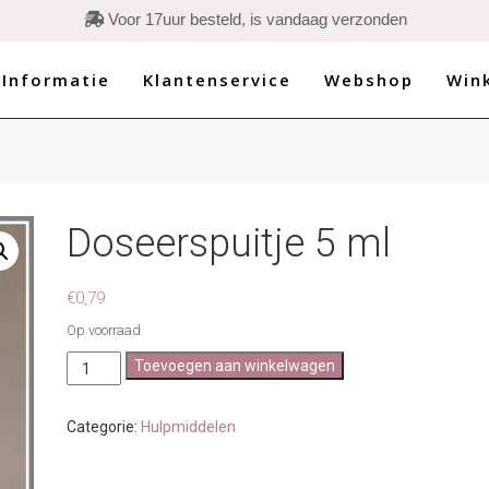
esteld, is vandaag verzonden
 Informatie
Klantenservice
Webshop
Win
Doseerspuitje 5 ml
€
0,79
Op voorraad
Doseerspuitje
Toevoegen aan winkelwagen
5
ml
aantal
Categorie:
Hulpmiddelen