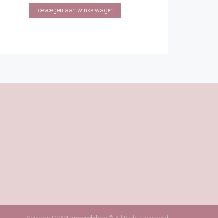
Toevoegen aan winkelwagen
Copyright 2021
Knoevelshop
© All Rights Reserved