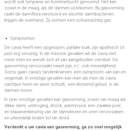
wordt ook tympanie en trommelzucht genoemd. Het kan
zowel in de maag, als de darmen voorkomen. Bij gasvorming
raakt de darmflora verstoord en slechte darmbacteriën
krijgen de overhand. Zij vormen een schuimachtig gas.
Symptomen
De cavia heeft een opgelopen, pijnlijke buik, zijn apathisch of
juist erg onrustig. In de meeste gevallen wil de cavia niet
meer eten en wendt zich af van aangeboden voedsel. De
gasvorming veroorzaakt naast pijn, n.l. ook misselijkheid.
Soms gaan cavia’s tandenknarsen, een symptoom van pijn en
ongemak. In ernstige gevallen kan men als men de cavia
zachtjes heen en weer schudt, een klotsend geluid in de
darmen horen.
In zeer ernstige gevallen kan gasvorming, zowel van maag als
dikke darm, uitdroging, shock, ademnood, een zwakke pols
en blauwverkleuring van de slijmvliezen en oren veroorzaken
en uiteindelijk leiden tot de dood.
Verdenkt u uw cavia van gasvorming, ga zo snel mogelijk