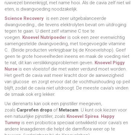
ruwvezel binnenkrijgt, met name hooi. Als de cavia zelf niet wil
eten, is dwangvoeding noodzakelijk.
Science Recovery
is een zeer uitgebalanceerde
dwangvoeding., die tevens elektrolyten bevat om uitdroging
tegen te gaan. U dient zelf vitamine C toe te
voegen.
Knoevel Nutripoeder
is ook een zeer evenwichtig
samengestelde dwangvoeding, met toegevoegde vitamine
C. (Beide producten verkrijgbaar bij de Knoevelshop). Geef
geen te grote hoeveelheden ineens en maak de voeding niet
te nat, dit kan verslikkingsproblemen geven.
Knoevel Piggy
Nurse
is een vloeistof die met water verdund moet worden.
Het geeft de cavia wat meer kracht door de aanwezigheid
van glucose en zorgt ervoor dat de vochthuishouding op peil
blijft, zodat de cavia niet uitdroogt. De meeste cavia’s vinden
de smaak ook erg lekker.
Uw dierenarts kan ook een pijnstiller meegeven,
zoals
Carprofen drops
of
Metacam
. U kunt ook kiezen voor
een natuurlijke pijnstiller, zoals
Knoevel Spirea
.
Happy
Tummy
is een probiotica speciaal ontwikkeld voor cavia’s en
andere knaagdieren die helpt de darmflora weer op te