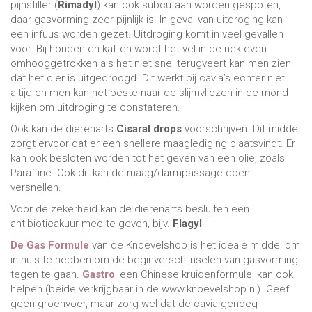
pijnstiller (
Rimadyl
) kan ook subcutaan worden gespoten,
daar gasvorming zeer pijnlijk is. In geval van uitdroging kan
een infuus worden gezet. Uitdroging komt in veel gevallen
voor. Bij honden en katten wordt het vel in de nek even
omhooggetrokken als het niet snel terugveert kan men zien
dat het dier is uitgedroogd. Dit werkt bij cavia’s echter niet
altijd en men kan het beste naar de slijmvliezen in de mond
kijken om uitdroging te constateren.
Ook kan de dierenarts
Cisaral drops
voorschrijven. Dit middel
zorgt ervoor dat er een snellere maaglediging plaatsvindt. Er
kan ook besloten worden tot het geven van een olie, zoals
Paraffine. Ook dit kan de maag/darmpassage doen
versnellen.
Voor de zekerheid kan de dierenarts besluiten een
antibioticakuur mee te geven, bijv.
Flagyl
.
De Gas Formule
van de Knoevelshop is het ideale middel om
in huis te hebben om de beginverschijnselen van gasvorming
tegen te gaan.
Gastro
, een Chinese kruidenformule, kan ook
helpen (beide verkrijgbaar in de www.knoevelshop.nl) Geef
geen groenvoer, maar zorg wel dat de cavia genoeg