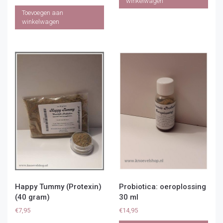
winkelwagen
Toevoegen aan
winkelwagen
Happy Tummy (Protexin)
Probiotica: oeroplossing
(40 gram)
30 ml
€
7,95
€
14,95