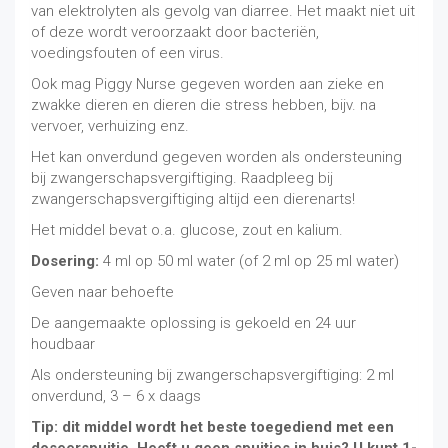
van elektrolyten als gevolg van diarree. Het maakt niet uit
of deze wordt veroorzaakt door bacteriën,
voedingsfouten of een virus.
Ook mag Piggy Nurse gegeven worden aan zieke en
zwakke dieren en dieren die stress hebben, bijv. na
vervoer, verhuizing enz.
Het kan onverdund gegeven worden als ondersteuning
bij zwangerschapsvergiftiging. Raadpleeg bij
zwangerschapsvergiftiging altijd een dierenarts!
Het middel bevat o.a. glucose, zout en kalium.
Dosering:
4 ml op 50 ml water (of 2 ml op 25 ml water)
Geven naar behoefte
De aangemaakte oplossing is gekoeld en 24 uur
houdbaar
Als ondersteuning bij zwangerschapsvergiftiging: 2 ml
onverdund, 3 – 6 x daags
Tip: dit middel wordt het beste toegediend met een
doseerspuitje. Heeft u geen spuitjes in huis? U kunt 1-