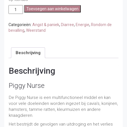
Piggy
Toevoegen aan winkelwagen
Nurse
(50ml)
aantal
Categorieën:
Angst & paniek
,
Diarree
,
Energie
,
Rondom de
bevalling
,
Weerstand
Beschrijving
Beschrijving
Piggy Nurse
De Piggy Nurse is een multifunctioneel middel en kan
voor vele doeleinden worden ingezet bij cavia’s, konijnen,
hamsters, tamme ratten, kleurmuizen en andere
knaagdieren.
Het bestrijdt de gevolgen van uitdroging en het verlies