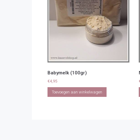
Babymelk (100gr)
€
4,95
Toevoegen aan winkelwagen