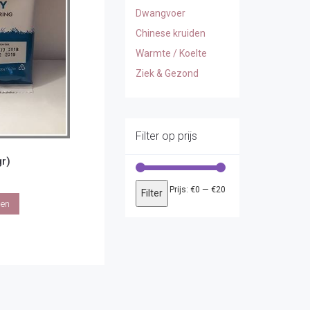
Dwangvoer
Chinese kruiden
Warmte / Koelte
Ziek & Gezond
Filter op prijs
r)
Min.
Max.
Prijs:
€0
—
€20
Filter
gen
prijs
prijs