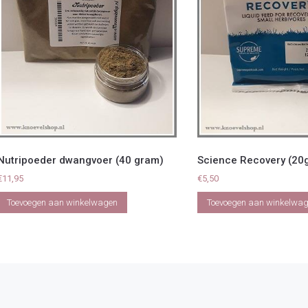
Nutripoeder dwangvoer (40 gram)
Science Recovery (20g
€
11,95
€
5,50
Toevoegen aan winkelwagen
Toevoegen aan winkelwa