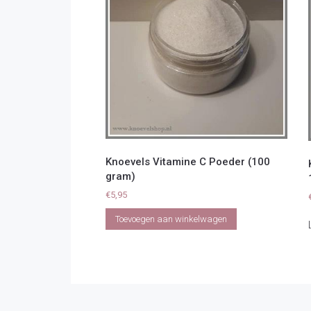
Knoevels Vitamine C Poeder (100
gram)
€
5,95
Toevoegen aan winkelwagen