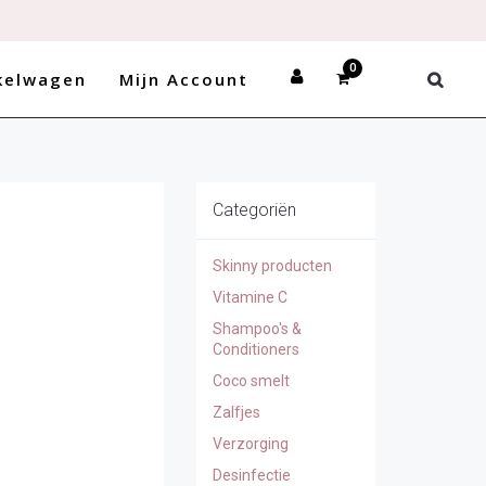
(NL)
kelwagen
Mijn Account
Categoriën
Skinny producten
Vitamine C
Shampoo's &
Conditioners
Coco smelt
Zalfjes
Verzorging
Desinfectie