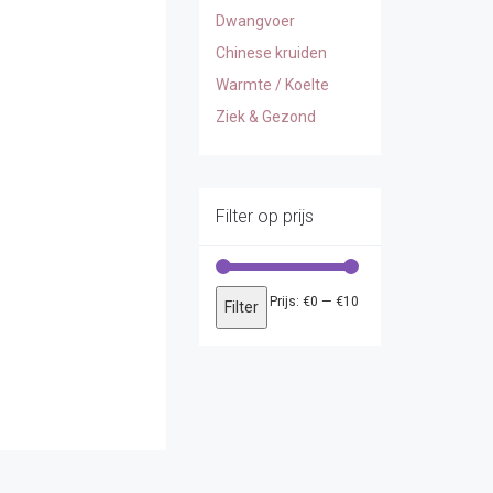
Dwangvoer
Chinese kruiden
Warmte / Koelte
Ziek & Gezond
Filter op prijs
Min.
Max.
Prijs:
€0
—
€10
Filter
prijs
prijs