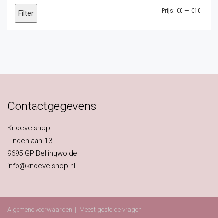
Min.
Max.
Prijs:
€0
—
€10
Filter
prijs
prijs
Contactgegevens
Knoevelshop
Lindenlaan 13
9695 GP Bellingwolde
info@knoevelshop.nl
Algemene voorwaarden
|
Meest gestelde vragen