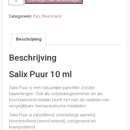
Toevoegen aan winkelwagen
Puur
10
ml
Categorieën:
Pijn
,
Weerstand
aantal
Beschrijving
Beschrijving
Salix Puur 10 ml
Salix Puur is een natuurlijke pijnstiller zonder
bijwerkingen. Ook als ontstekingsremmer en als
koortswerend middel heeft het niet de nadelen van
vergelijkbare farmaceutische middelen.
Salix Puur is pijnstillend, ontstekings werend,
bloedstollend (wond helend), rustgevend en
krampstillend.