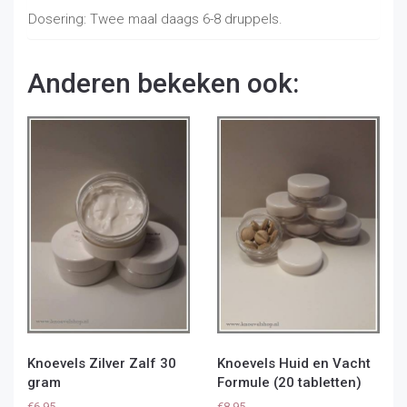
Dosering: Twee maal daags 6-8 druppels.
Anderen bekeken ook:
Knoevels Zilver Zalf 30
Knoevels Huid en Vacht
gram
Formule (20 tabletten)
€
6,95
€
8,95