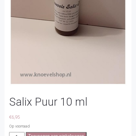
Salix Puur 10 ml
€
6,95
Op voorraad
Salix