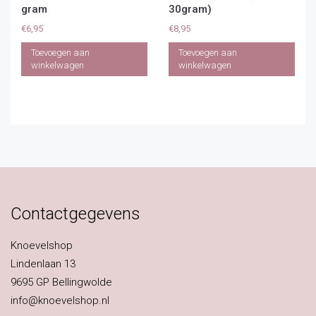
gram
30gram)
€
6,95
€
8,95
Toevoegen aan
Toevoegen aan
winkelwagen
winkelwagen
Contactgegevens
Knoevelshop
Lindenlaan 13
9695 GP Bellingwolde
info@knoevelshop.nl