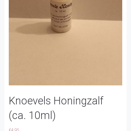
Knoevels Honingzalf
(ca. 10ml)
€
4,95