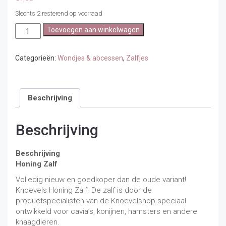
Slechts 2 resterend op voorraad
Knoevels
Toevoegen aan winkelwagen
Honingzalf
(ca.
10ml)
Categorieën:
Wondjes & abcessen
,
Zalfjes
aantal
Beschrijving
Beschrijving
Beschrijving
Honing Zalf
Volledig nieuw en goedkoper dan de oude variant!
Knoevels Honing Zalf. De zalf is door de
productspecialisten van de Knoevelshop speciaal
ontwikkeld voor cavia’s, konijnen, hamsters en andere
knaagdieren.