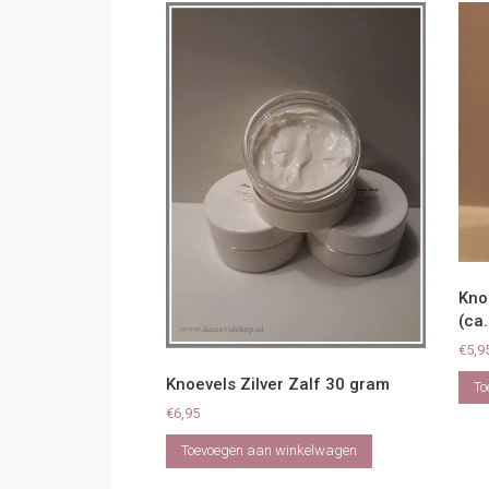
Kno
(ca
€
5,9
Knoevels Zilver Zalf 30 gram
To
€
6,95
Toevoegen aan winkelwagen