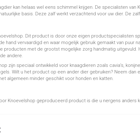
aagdier kan helaas wel eens schimmel krijgen. De specialisten van
natuurlijke basis. Deze zalf werkt verzachtend voor uw dier. De z
noevelshop. Dit product is door onze eigen productspecialisten sp
 hand vervaardigd en waar mogelijk gebruik gemaakt van puur nat
e producten met de grootst mogelijke zorg handmatig uitgevuld. H
n de andere.
zijn speciaal ontwikkeld voor knaagdieren zoals cavia’s, konijne
egels. Wilt u het product op een ander dier gebruiken? Neem dan 
het algemeen minder geschikt voor honden en katten.
f voor Knoevelshop geproduceerd product is die u nergens anders 
: