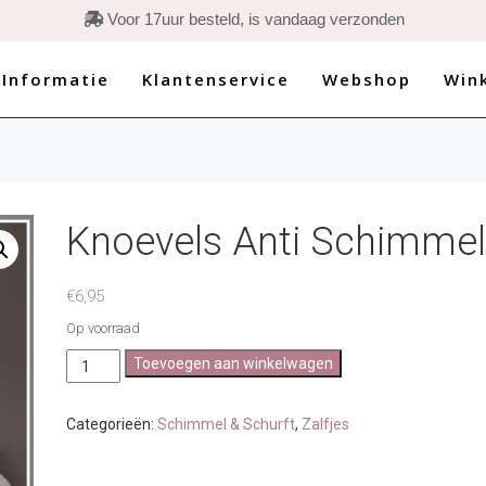

Voor 17uur besteld, is vandaag verzonden
 Informatie
Klantenservice
Webshop
Win
Knoevels Anti Schimmel 
€
6,95
Op voorraad
Knoevels
Toevoegen aan winkelwagen
Anti
Schimmel
Zalf
Categorieën:
Schimmel & Schurft
,
Zalfjes
(30
gram)