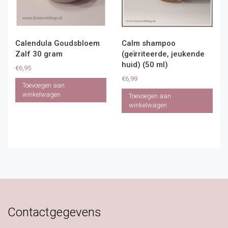
Calendula Goudsbloem
Calm shampoo
Zalf 30 gram
(geïrriteerde, jeukende
huid) (50 ml)
€
6,95
€
6,99
Toevoegen aan
winkelwagen
Toevoegen aan
winkelwagen
Contactgegevens