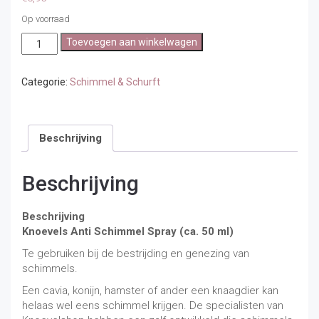
Op voorraad
Knoevels
Toevoegen aan winkelwagen
Anti
Schimmel
Spray
Categorie:
Schimmel & Schurft
(ca.
50ml)
aantal
Beschrijving
Beschrijving
Beschrijving
Knoevels Anti Schimmel Spray (ca. 50 ml)
Te gebruiken bij de bestrijding en genezing van
schimmels.
Een cavia, konijn, hamster of ander een knaagdier kan
helaas wel eens schimmel krijgen. De specialisten van