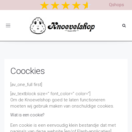
Qshops
Toggle
navigation
Coockies
[av_one_full first]
[av_textblock size=” font_color=” color=”]
Om de Knoevelshop goed te laten functioneren
moeten wij gebruik maken van onschuldige cookies.
Wat is een cookie?
Een cookie is een eenvoudig klein bestandje dat met
pagina’s van deze website [en/of Flash-applicaties]