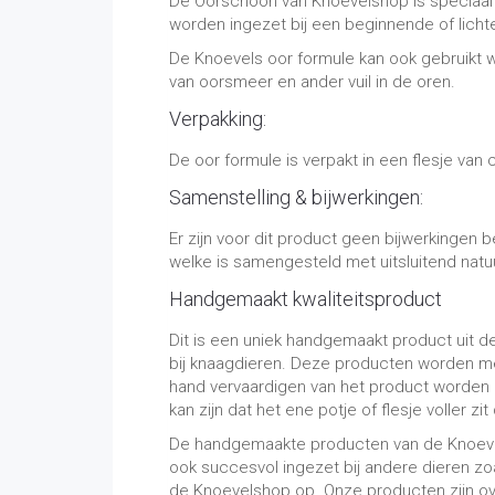
De Oorschoon van Knoevelshop is speciaal o
worden ingezet bij een beginnende of licht
De Knoevels oor formule kan ook gebruikt wo
van oorsmeer en ander vuil in de oren.
Verpakking:
De oor formule is verpakt in een flesje va
Samenstelling & bijwerkingen:
Er zijn voor dit product geen bijwerkingen 
welke is samengesteld met uitsluitend natuu
Handgemaakt kwaliteitsproduct
Dit is een uniek handgemaakt product uit d
bij knaagdieren. Deze producten worden me
hand vervaardigen van het product worden 
kan zijn dat het ene potje of flesje voller zi
De handgemaakte producten van de Knoevelsh
ook succesvol ingezet bij andere dieren zo
de Knoevelshop op. Onze producten zijn ov