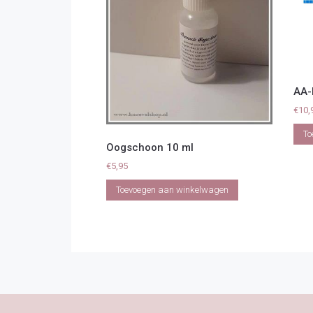
AA-
€
10,
To
Oogschoon 10 ml
€
5,95
Toevoegen aan winkelwagen