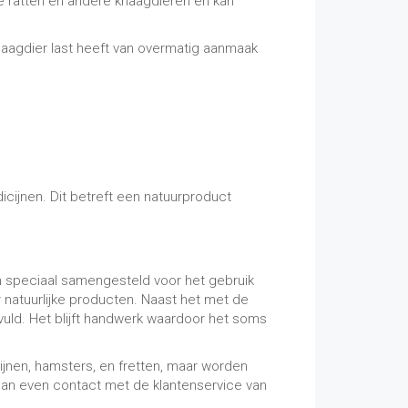
me ratten en andere knaagdieren en kan
knaagdier last heeft van overmatig aanmaak
icijnen. Dit betreft een natuurproduct
n speciaal samengesteld voor het gebruik
natuurlijke producten. Naast het met de
uld. Het blijft handwerk waardoor het soms
jnen, hamsters, en fretten, maar worden
dan even contact met de klantenservice van