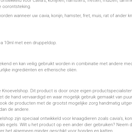
ntwikkeld voor cavia’s, konijnen, hamsters, fretten, muizen, tam
e oorontsteking.
rden wanneer uw cavia, konijn, hamster, fret, muis, rat of ander 
n ca 10ml met een druppeldop.
bekend en kan veilig gebruikt worden in combinatie met andere med
rlijke ingrediënten en etherische oliën.
e Knoevelshop. Dit product is door onze eigen productspecialiste
t de hand vervaardigd en waar mogelijk gebruik gemaakt van puur 
ook de producten met de grootst mogelijke zorg handmatig uitgev
t dan de andere.
op zijn speciaal ontwikkeld voor knaagdieren zoals cavia’s, koni
als egels. Wilt u het product op een ander dier gebruiken? Neem 
er het algemeen minder geschikt voor honden en katten.