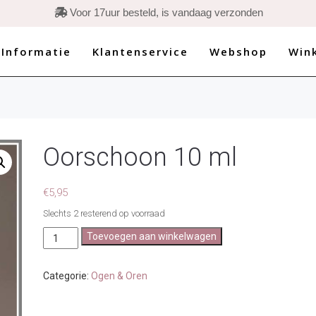

Voor 17uur besteld, is vandaag verzonden
 Informatie
Klantenservice
Webshop
Win
Oorschoon 10 ml
€
5,95
Slechts 2 resterend op voorraad
Oorschoon
Toevoegen aan winkelwagen
10
ml
aantal
Categorie:
Ogen & Oren