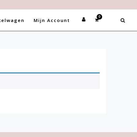
nden stuur gerust een mail.
kelwagen
Mijn Account