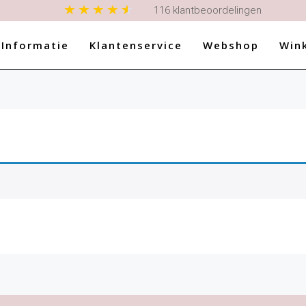
en wij onze productnamen en omschrijvingen aan, kunt u iets niet vi
116 klantbeoordelingen
 Informatie
Klantenservice
Webshop
Win