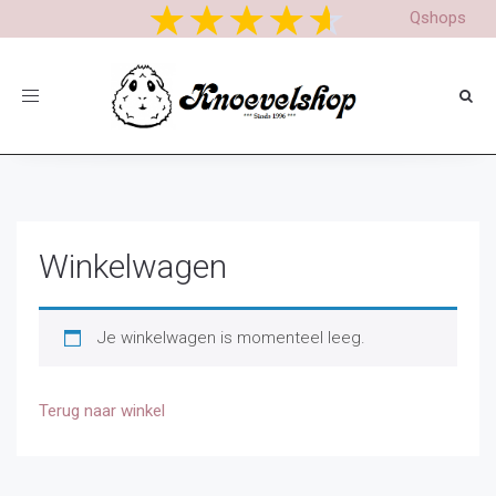
In de komende periode passen wij onze productnamen en
Qshops
omschrijvingen aan, kunt u iets niet vinden stuur gerust een mail.
Toggle
navigation
Winkelwagen
Je winkelwagen is momenteel leeg.
Terug naar winkel