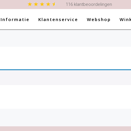
en wij onze productnamen en omschrijvingen aan, kunt u iets niet vi
116 klantbeoordelingen
 Informatie
Klantenservice
Webshop
Win