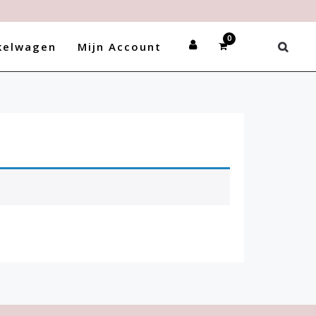
nden stuur gerust een mail.
kelwagen
Mijn Account