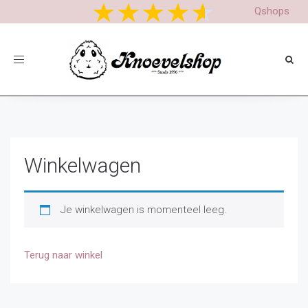
In de komende periode passen wij onze productnamen en
Qshops
omschrijvingen aan, kunt u iets niet vinden stuur gerust een mail.
Toggle
navigation
Winkelwagen
Je winkelwagen is momenteel leeg.
Terug naar winkel